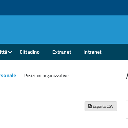
ittà
Cittadino
Extranet
Intranet
rsonale
Posizioni organizzative
Esporta CSV