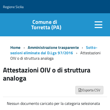
Regione Sicilia
Comune di
Torretta (PA)
Home
Amministrazione trasparente
Sotto-
sezioni eliminate dal D.Lgs 97/2016
Attestazioni
OIV o di struttura analoga
Attestazioni OIV o di struttura
analoga
Esporta CSV
Nessun documento caricato per la categoria selezionata