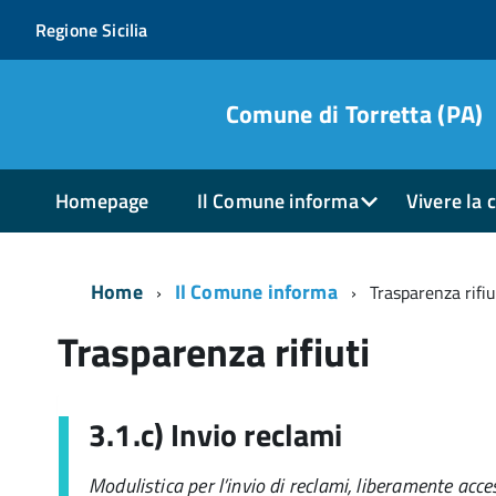
Regione Sicilia
Comune di Torretta (PA)
Homepage
Il Comune informa
Vivere la c
Home
Il Comune informa
Trasparenza rifiut
Trasparenza rifiuti
3.1.c) Invio reclami
Modulistica per l’invio di reclami, liberamente acces