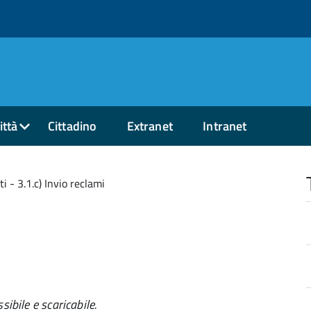
ittà
Cittadino
Extranet
Intranet
i - 3.1.c) Invio reclami
sibile e scaricabile.