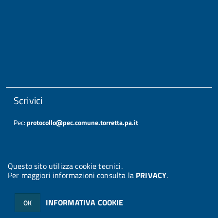
Scrivici
Pec:
protocollo@pec.comune.torretta.pa.it
Questo sito utilizza cookie tecnici.
Per maggiori informazioni consulta la
PRIVACY
.
© 2026 Halley Informatica. Tutti i diritti riservati. Halley EG 041437.
Note legali
-
Privacy
INFORMATIVA COOKIE
OK