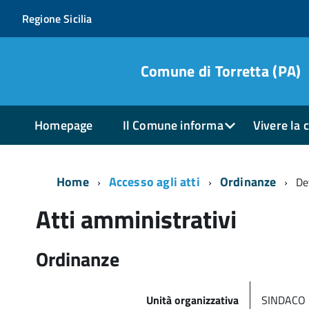
Regione Sicilia
Comune di Torretta (PA)
Homepage
Il Comune informa
Vivere la c
Home
Accesso agli atti
Ordinanze
De
Atti amministrativi
Ordinanze
Unità organizzativa
SINDACO