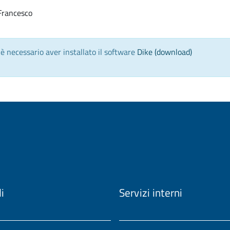
Francesco
) è necessario aver installato il software
Dike (download)
li
Servizi interni