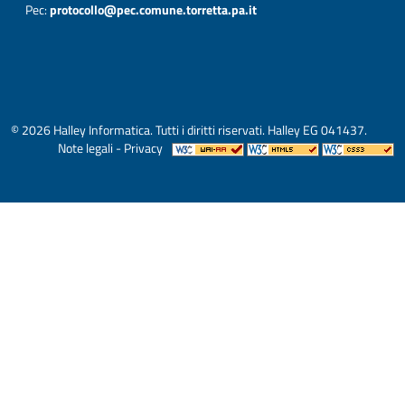
Pec:
protocollo@pec.comune.torretta.pa.it
© 2026 Halley Informatica. Tutti i diritti riservati. Halley EG 041437.
Note legali
-
Privacy