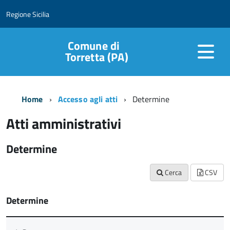
Regione Sicilia
Comune di
Torretta (PA)
Home
Accesso agli atti
Determine
Atti amministrativi
Determine
Cerca
CSV
Determine