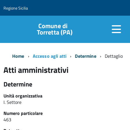
Regione Sicilia
Comune di
Torretta (PA)
Home
Accesso agli atti
Determine
Dettaglio
Atti amministrativi
Determine
Unità organizzativa
I. Settore
Numero particolare
463