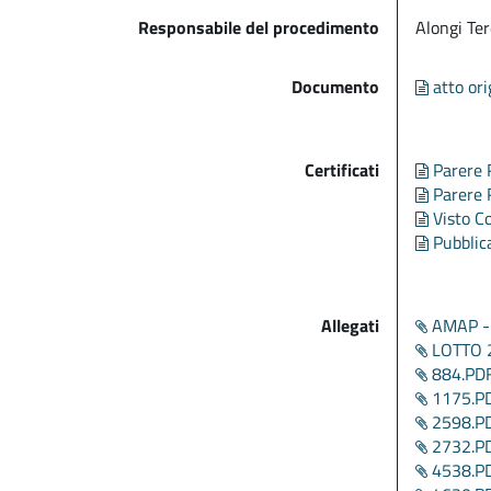
Responsabile del procedimento
Alongi Te
Documento
atto ori
Certificati
Parere R
Parere R
Visto C
Pubblic
Allegati
AMAP -
LOTTO 
884.PD
1175.P
2598.P
2732.P
4538.P