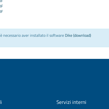
DF
DF
DF
) è necessario aver installato il software
Dike (download)
li
Servizi interni