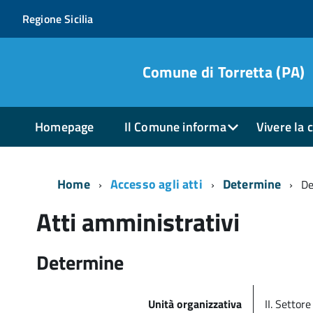
Regione Sicilia
Comune di Torretta (PA)
Homepage
Il Comune informa
Vivere la c
Home
Accesso agli atti
Determine
De
Atti amministrativi
Determine
Unità organizzativa
II. Settore