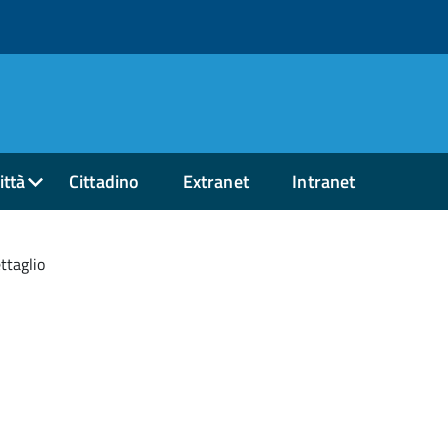
ittà
Cittadino
Extranet
Intranet
ttaglio