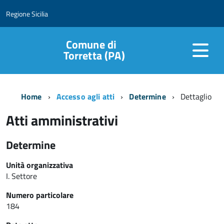
Regione Sicilia
Comune di
Torretta (PA)
Home
Accesso agli atti
Determine
Dettaglio
Atti amministrativi
Determine
Unità organizzativa
I. Settore
Numero particolare
184