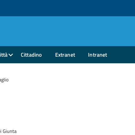
ittà
Cittadino
Extranet
Intranet
aglio
i Giunta