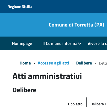
Regione Sicilia
Comune di Torretta (PA)
Homepage
Il Comune informa
Vivere la c
Home
Accesso agli atti
Delibere
Dett
Atti amministrativi
Delibere
Tipo atto
Delibera D