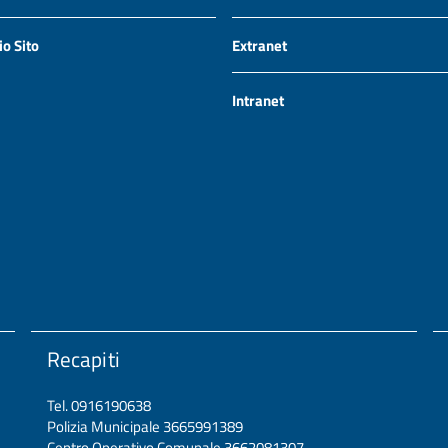
io Sito
Extranet
Intranet
Recapiti
Tel. 0916190638
Polizia Municipale 3665991389
Centro Operativo Comunale 3662081307