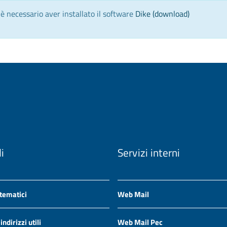
) è necessario aver installato il software
Dike (download)
li
Servizi interni
 tematici
Web Mail
ndirizzi utili
Web Mail Pec