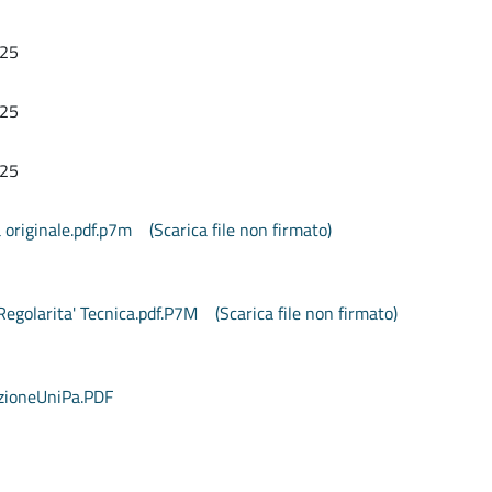
25
25
25
 originale.pdf.p7m
(Scarica file non firmato)
egolarita' Tecnica.pdf.P7M
(Scarica file non firmato)
ioneUniPa.PDF