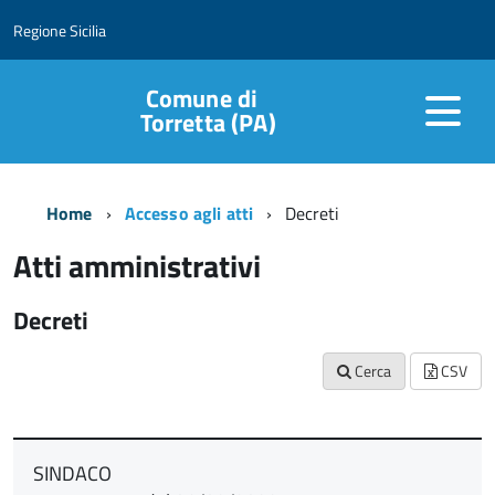
Regione Sicilia
Comune di
Torretta (PA)
Home
Accesso agli atti
Decreti
Atti amministrativi
Decreti
Cerca
CSV
SINDACO