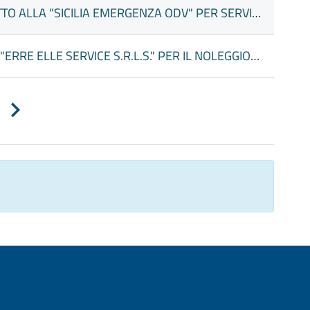
DECISIONE A CONTRARRE PER AFFIDAMENTO DIRETTO ALLA "SICILIA EMERGENZA ODV" PER SERVIZIO AMBULANZA NEI GIORNI 23-24-25 E 26 LUGLIO IN OCCASIONE DEI FESTEGGIAMENTI IN ONORE DEL SANTO PATRONO SAN CALOGERO- MANIFESTAZIONI "FESTIVITA' IN ONORE DEL SANTO PATRONO SAN CALOGERO - R-ESTATE A TORRETTA 2026" - IMPEGNO DI SPESA - CIG. BC80AC4795
DECISIONE A CONTRARRE PER AFFIDAMENTO ALLA "ERRE ELLE SERVICE S.R.L.S." PER IL NOLEGGIO DI BARRIERE ANTIPANICO IN ALLUMINIO E GAZEBO IN OCCASIONE DELLA FESTIVITA' IN ONORE DEL SANTO PATRONO SAN CALOGERO - MANIFESTAZIONI "FESTIVITA' IN ONORE DEL SANTO PATRONO SAN CALOGERO - R-ESTATE A TORRETTA 2026" - IMPEGNO DI SPESA - CIG. BC7F3DC077
Pagina
successiva