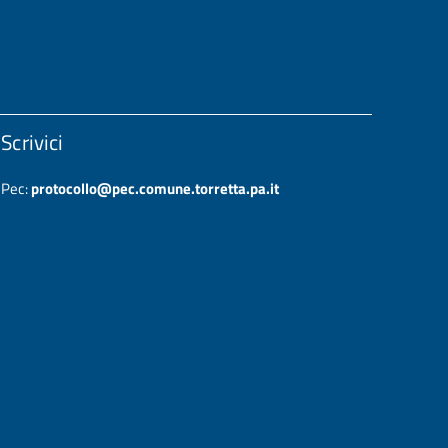
Scrivici
Pec:
protocollo@pec.comune.torretta.pa.it
Note legali
-
Privacy