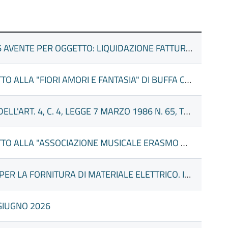
ANNULLAMENTO DETERMINA N.14 DEL 17/03/2026 AVENTE PER OGGETTO: LIQUIDAZIONE FATTURE ALLA SOCIETA' AMAP.
DECISIONE A CONTRARRE PER AFFIDAMENTO DIRETTO ALLA "FIORI AMORI E FANTASIA" DI BUFFA COSTANTINO E SALVATORE S.N.C." PER LA FORNITURA DI FIORI PER ADDOBBO DELLA VARA DI SAN CALOGERO - PROCESSIONE DEL SANTO PATRONO SAN CALOGERO 02 AGOSTO - IMPEGNO DI SPESA - CIG BC93D510DC
IMPEGNO DI SPESA A SEGUITO ACCORDO, AI SENSI DELL'ART. 4, C. 4, LEGGE 7 MARZO 1986 N. 65, TRA IL COMUNE DI TORRETTA E IL COMUNE DI CARINI FINALIZZATO AL POTENZIAMENTO DEL SERVIZIO DI POLIZIA LOCALE DEL COMUNE DI TORRETTA IN OCCASIONE DEI FESTEGGIAMENTI DEL SANTO PATRONO "SAN CALOGERO".
DECISIONE A CONTRARRE PER AFFIDAMENTO DIRETTO ALLA "ASSOCIAZIONE MUSICALE ERASMO GUASTELLA G. VERDI" PER SERVIZI MUSICALI E SOLENNE PROCESSIONE DEL SANTO PATRONO, DA SVOLGERE DURANTE LE FESTIVITA' DI SAN CALOGERO - MANIFESTAZIONI "FESTIVITA' IN ONORE DEL SANTO PATRONO SAN CALOGERO - R-ESTATE A TORRETTA 2026" IMPEGNO DI SPESA - CIG BC7DC88037
AFFIDAMENTO DIRETTO ALLA A.R.A. S.R.L. - CARINI, PER LA FORNITURA DI MATERIALE ELETTRICO. IMPEGNO DI SPESA - CIG. BC89A9451C.
GIUGNO 2026