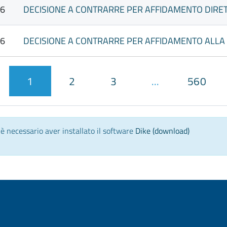
26
26
1
2
3
...
560
agina
recedente
) è necessario aver installato il software
Dike (download)