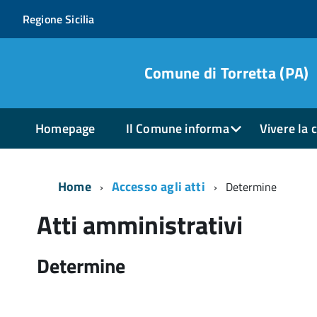
Regione Sicilia
Comune di Torretta (PA)
Homepage
Il Comune informa
Vivere la c
Home
Accesso agli atti
Determine
Atti amministrativi
Determine