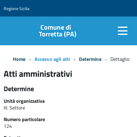
Regione Sicilia
Comune di
Torretta (PA)
Home
Accesso agli atti
Determine
Dettaglio
Atti amministrativi
Determine
Unità organizzativa
III. Settore
Numero particolare
124