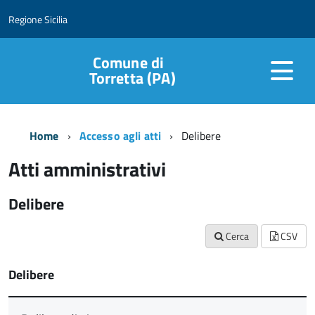
Regione Sicilia
Comune di
Torretta (PA)
Home
Accesso agli atti
Delibere
Atti amministrativi
Delibere
Cerca
CSV
Delibere