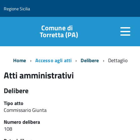
Regione Sicilia
Comune di
Torretta (PA)
Home
Accesso agli atti
Delibere
Dettaglio
Atti amministrativi
Delibere
Tipo atto
Commissario Giunta
Numero delibera
108