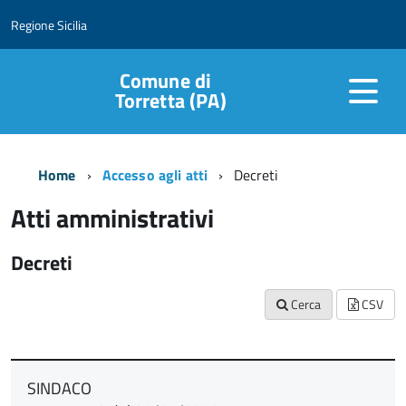
Regione Sicilia
Comune di
Torretta (PA)
Home
Accesso agli atti
Decreti
Atti amministrativi
Decreti
Cerca
CSV
SINDACO