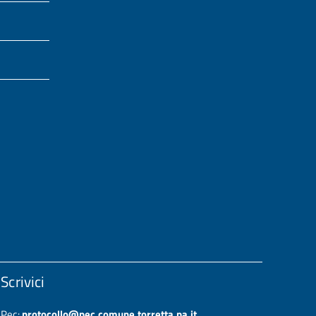
Scrivici
Pec:
protocollo@pec.comune.torretta.pa.it