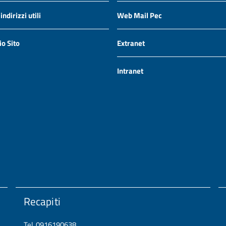
ndirizzi utili
Web Mail Pec
io Sito
Extranet
Intranet
Recapiti
Tel. 0916190638