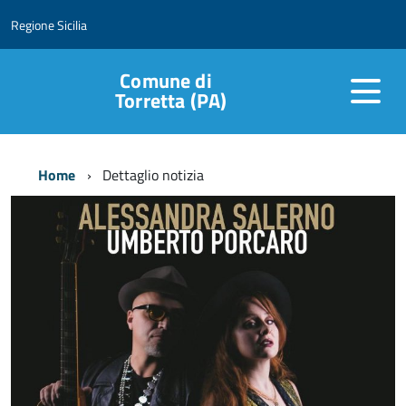
Regione Sicilia
Comune di
Torretta (PA)
Home
Dettaglio notizia