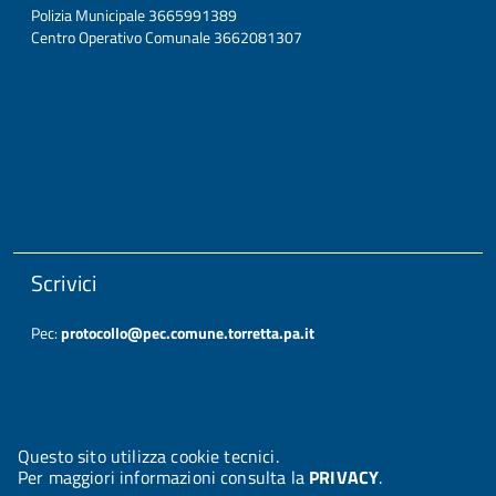
Polizia Municipale 3665991389
Centro Operativo Comunale 3662081307
Scrivici
Pec:
protocollo@pec.comune.torretta.pa.it
Questo sito utilizza cookie tecnici.
Per maggiori informazioni consulta la
PRIVACY
.
© 2026 Halley Informatica. Tutti i diritti riservati. Halley EG 041437.