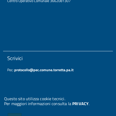
Centro Operativo Comunale 3662081307
Scrivici
Pec:
protocollo@pec.comune.torretta.pa.it
Questo sito utilizza cookie tecnici.
Per maggiori informazioni consulta la
PRIVACY
.
© 2026 Halley Informatica. Tutti i diritti riservati. Halley EG 041437.
Note legali
-
Privacy