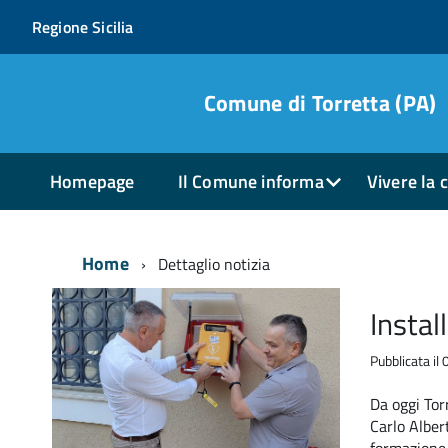
Regione Sicilia
Comune di Torretta (PA)
Homepage
Il Comune informa
Vivere la c
Home
Dettaglio notizia
Instal
Pubblicata i
Da oggi Tor
Carlo Alber