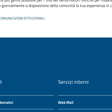
di più gente possibile per l' uso dei defibrillatori nonché per fissa
 giornalmente a disposizione della comunità la tua esperienza in ca
COMUNICAZIONI ISTITUZIONALI
li
Servizi interni
 tematici
Web Mail