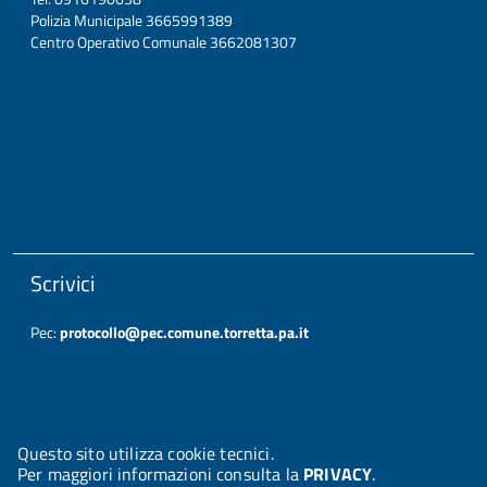
Polizia Municipale 3665991389
Centro Operativo Comunale 3662081307
Scrivici
Pec:
protocollo@pec.comune.torretta.pa.it
Questo sito utilizza cookie tecnici.
Per maggiori informazioni consulta la
PRIVACY
.
© 2026 Halley Informatica. Tutti i diritti riservati. Halley EG 041437.