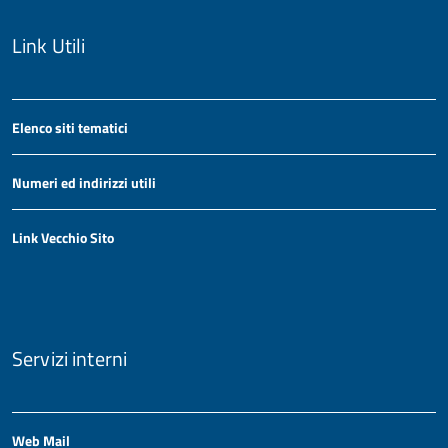
Link Utili
Elenco siti tematici
Numeri ed indirizzi utili
Link Vecchio Sito
Servizi interni
Web Mail