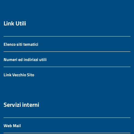
Link Utili
Elenco siti tematici
Numeri ed indirizzi utili
Link Vecchio Sito
Servizi interni
Web Mail