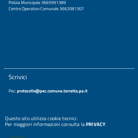
Polizia Municipale 3665991389
Centro Operativo Comunale 3662081307
Scrivici
Pec:
protocollo@pec.comune.torretta.pa.it
Questo sito utilizza cookie tecnici.
Per maggiori informazioni consulta la
PRIVACY
.
© 2026 Halley Informatica. Tutti i diritti riservati. Halley EG 041437.
Note legali
-
Privacy