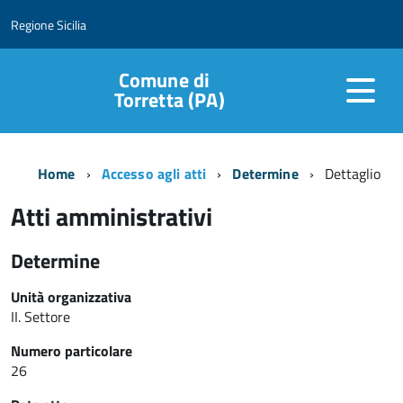
Regione Sicilia
Comune di
Torretta (PA)
Home
Accesso agli atti
Determine
Dettaglio
Atti amministrativi
Determine
Unità organizzativa
II. Settore
Numero particolare
26