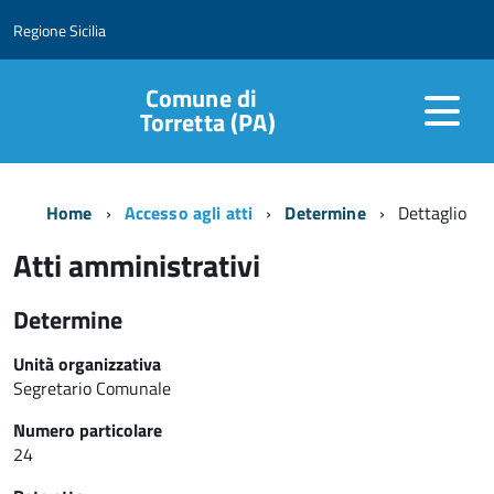
Regione Sicilia
Comune di
Torretta (PA)
Home
Accesso agli atti
Determine
Dettaglio
Atti amministrativi
Determine
Unità organizzativa
Segretario Comunale
Numero particolare
24