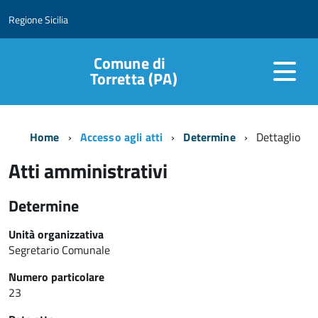
Regione Sicilia
Comune di
Torretta (PA)
Home
Accesso agli atti
Determine
Dettaglio
Atti amministrativi
Determine
Unità organizzativa
Segretario Comunale
Numero particolare
23