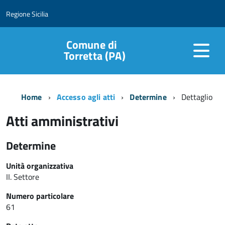
Regione Sicilia
Comune di
Torretta (PA)
Home
Accesso agli atti
Determine
Dettaglio
Atti amministrativi
Determine
Unità organizzativa
II. Settore
Numero particolare
61