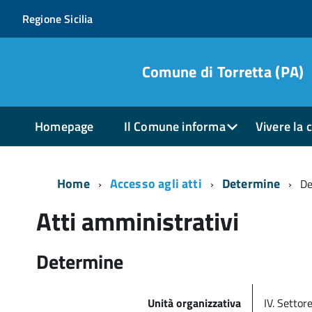
Regione Sicilia
Comune di Torretta (PA)
Homepage
Il Comune informa
Vivere la c
Home
Accesso agli atti
Determine
De
Atti amministrativi
Determine
Unità organizzativa
IV. Settor