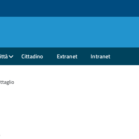
ittà
Cittadino
Extranet
Intranet
ttaglio
e