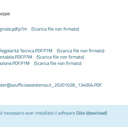
seppe
ginale.pdf.p7m
(Scarica file non firmato)
Regolarità Tecnica.PDF.P7M
(Scarica file non firmato)
ontabile.PDF.P7M
(Scarica file non firmato)
azione.PDF.P7M
(Scarica file non firmato)
ter@azufficioassistenza.it_20201028_134004.PDF
) è necessario aver installato il software
Dike (download)