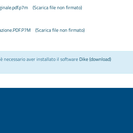
ginale.pdf.p7m
(Scarica file non firmato)
azione.PDF.P7M
(Scarica file non firmato)
) è necessario aver installato il software
Dike (download)