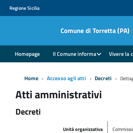
Regione Sicilia
Comune di Torretta (PA)
Homepage
Il Comune informa
Vivere la c
Home
Accesso agli atti
Decreti
Dettag
Atti amministrativi
Decreti
Unità organizzativa
Commission