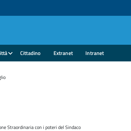
ittà
Cittadino
Extranet
Intranet
lio
e Straordinaria con i poteri del Sindaco