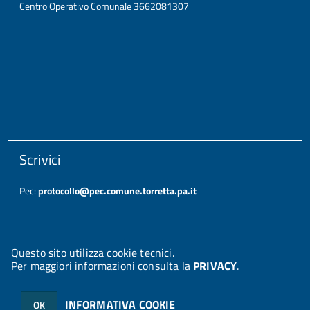
Centro Operativo Comunale 3662081307
Scrivici
Pec:
protocollo@pec.comune.torretta.pa.it
Questo sito utilizza cookie tecnici.
Per maggiori informazioni consulta la
PRIVACY
.
© 2026 Halley Informatica. Tutti i diritti riservati. Halley EG 041437.
Note legali
-
Privacy
INFORMATIVA COOKIE
OK