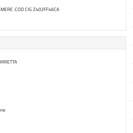
AMERE .COD CIG Z402FF46CA
ORRETTA
9
ione