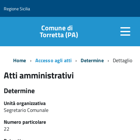
Regione Sicilia
Comune di
Torretta (PA)
Home
Accesso agli atti
Determine
Dettaglio
Atti amministrativi
Determine
Unità organizzativa
Segretario Comunale
Numero particolare
22