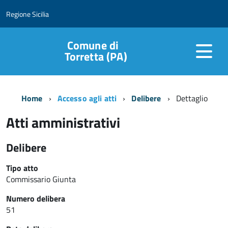
Regione Sicilia
Comune di
Torretta (PA)
Home
Accesso agli atti
Delibere
Dettaglio
Atti amministrativi
Delibere
Tipo atto
Commissario Giunta
Numero delibera
51