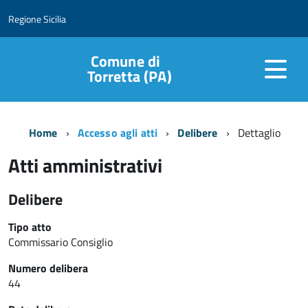
Regione Sicilia
Comune di
Torretta (PA)
Home
Accesso agli atti
Delibere
Dettaglio
Atti amministrativi
Delibere
Tipo atto
Commissario Consiglio
Numero delibera
44