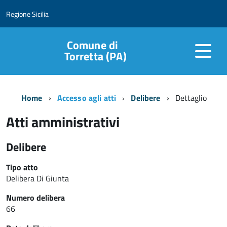
Regione Sicilia
Comune di
Torretta (PA)
Home
Accesso agli atti
Delibere
Dettaglio
Atti amministrativi
Delibere
Tipo atto
Delibera Di Giunta
Numero delibera
66