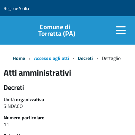
Regione Sicilia
Comune di
Torretta (PA)
Home
Accesso agli atti
Decreti
Dettaglio
Atti amministrativi
Decreti
Unità organizzativa
SINDACO
Numero particolare
11