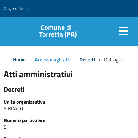
Regione Sicilia
Comune di
Torretta (PA)
Home
Accesso agli atti
Decreti
Dettaglio
Atti amministrativi
Decreti
Unità organizzativa
SINDACO
Numero particolare
5