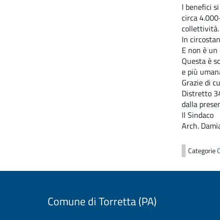
I benefici 
circa 4.000
collettività.
In circosta
E non è un c
Questa è so
e più umana
Grazie di c
Distretto 3
dalla prese
Il Sindaco
Arch. Damia
Categorie
Comune di Torretta (PA)