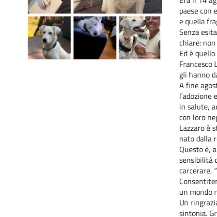
Era il 14 a
paese con ev
e quella fra
Senza esitaz
chiare: non
Ed è quello
Francesco L
gli hanno da
A fine agost
l’adozione 
in salute, 
con loro neg
Lazzaro è s
nato dalla r
Questo è, a
sensibilità 
carcerare, 
Consentitem
un mondo n
Un ringrazi
sintonia. Gr