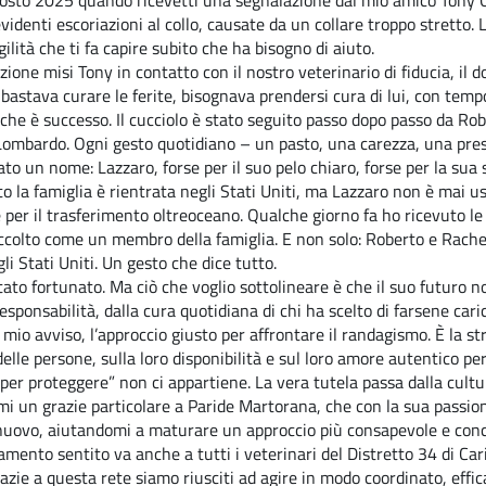
gosto 2025 quando ricevetti una segnalazione dal mio amico Tony Ci
identi escoriazioni al collo, causate da un collare troppo stretto. 
gilità che ti fa capire subito che ha bisogno di aiuto.
ione misi Tony in contatto con il nostro veterinario di fiducia, il 
 bastava curare le ferite, bisognava prendersi cura di lui, con temp
 che è successo. Il cucciolo è stato seguito passo dopo passo da Ro
ombardo. Ogni gesto quotidiano – un pasto, una carezza, una presen
to un nome: Lazzaro, forse per il suo pelo chiaro, forse per la sua s
o la famiglia è rientrata negli Stati Uniti, ma Lazzaro non è mai us
e per il trasferimento oltreoceano. Qualche giorno fa ho ricevuto le
accolto come un membro della famiglia. E non solo: Roberto e Rach
li Stati Uniti. Un gesto che dice tutto.
tato fortunato. Ma ciò che voglio sottolineare è che il suo futuro no
esponsabilità, dalla cura quotidiana di chi ha scelto di farsene caric
 mio avviso, l’approccio giusto per affrontare il randagismo. È la 
delle persone, sulla loro disponibilità e sul loro amore autentico per
“per proteggere” non ci appartiene. La vera tutela passa dalla cultu
i un grazie particolare a Paride Martorana, che con la sua passione
uovo, aiutandomi a maturare un approccio più consapevole e con
amento sentito va anche a tutti i veterinari del Distretto 34 di Car
azie a questa rete siamo riusciti ad agire in modo coordinato, effic