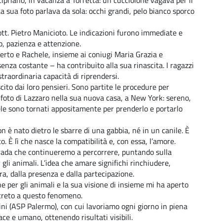
priano, in vacanza a Torretta: un cucciolone vagava per il
La sua foto parlava da sola: occhi grandi, pelo bianco sporco
dott. Pietro Manicioto. Le indicazioni furono immediate e
o, pazienza e attenzione.
berto e Rachele, insieme ai coniugi Maria Grazia e
za costante – ha contribuito alla sua rinascita. I ragazzi
traordinaria capacità di riprendersi.
cito dai loro pensieri. Sono partite le procedure per
 foto di Lazzaro nella sua nuova casa, a New York: sereno,
ele sono tornati appositamente per prenderlo e portarlo
n è nato dietro le sbarre di una gabbia, né in un canile. È
o. È lì che nasce la compatibilità e, con essa, l’amore.
strada che continueremo a percorrere, puntando sulla
 gli animali. L’idea che amare significhi rinchiudere,
ra, dalla presenza e dalla partecipazione.
 per gli animali e la sua visione di insieme mi ha aperto
creto a questo fenomeno.
ini (ASP Palermo), con cui lavoriamo ogni giorno in piena
ace e umano, ottenendo risultati visibili.