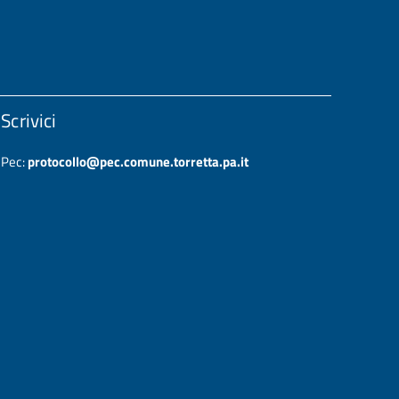
Scrivici
Pec:
protocollo@pec.comune.torretta.pa.it
Note legali
-
Privacy