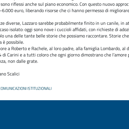
si sono riflessi anche sul piano economico. Con questo nuovo appro
–6.000 euro, liberando risorse che ci hanno permesso di migliorare a
nze diverse, Lazzaro sarebbe probabilmente finito in un canile, in a
aso isolato: oggi sono nove i cuccioli affidati, con richieste di adoz
lo una delle tante belle storie che possiamo raccontare. Storie ch
 è possibile.
uore a Roberto e Rachele, al loro padre, alla famiglia Lombardo, al d
4 di Carini e a tutti coloro che ogni giorno dimostrano che l’amore p
nza, non dalle grate.
no Scalici
COMUNICAZIONI ISTITUZIONALI